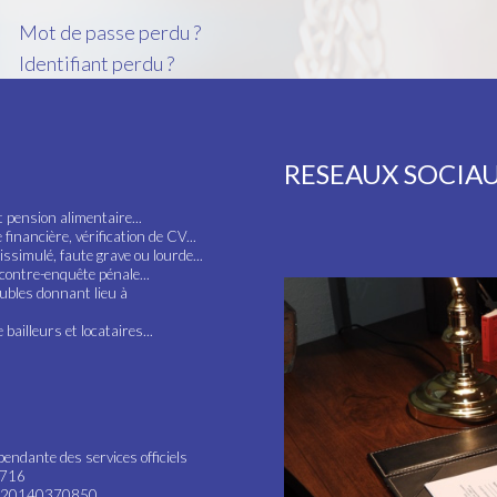
Mot de passe perdu ?
Identifiant perdu ?
RESEAUX SOCIA
t pension alimentaire...
inancière, vérification de CV...
ssimulé, faute grave ou lourde...
 contre-enquête pénale...
oubles donnant lieu à
bailleurs et locataires...
endante des services officiels
1716
10-20140370850