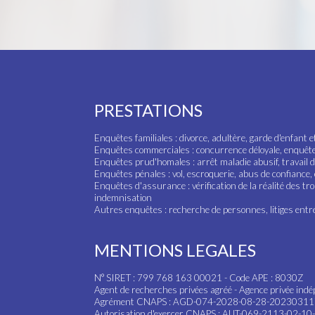
PRESTATIONS
Enquêtes familiales : divorce, adultère, garde d'enfant e
Enquêtes commerciales : concurrence déloyale, enquête f
Enquêtes prud'homales : arrêt maladie abusif, travail di
Enquêtes pénales : vol, escroquerie, abus de confiance,
Enquêtes d'assurance : vérification de la réalité des tr
indemnisation
Autres enquêtes : recherche de personnes, litiges entre 
MENTIONS LEGALES
N° SIRET : 799 768 163 00021 - Code APE : 8030Z
Agent de recherches privées agréé - Agence privée indép
Agrément CNAPS : AGD-074-2028-08-28-2023031
Autorisation d'exercer CNAPS : AUT-069-2113-02-