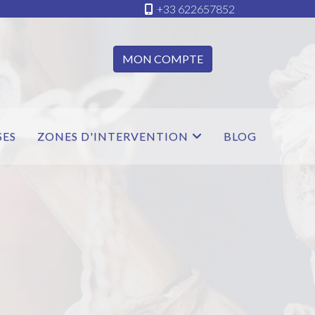
+33 622657852
MON COMPTE
SES
ZONES D'INTERVENTION
BLOG
her le mot de passe